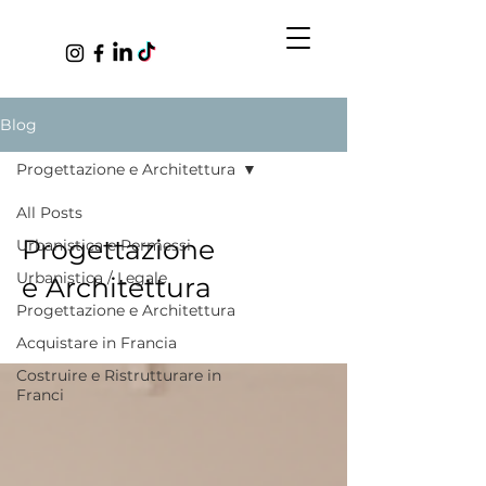
Blog
Progettazione e Architettura
All Posts
Progettazione
Urbanistica e Permessi
Urbanistica / Legale
e Architettura
Progettazione e Architettura
Acquistare in Francia
Costruire e Ristrutturare in
Franci