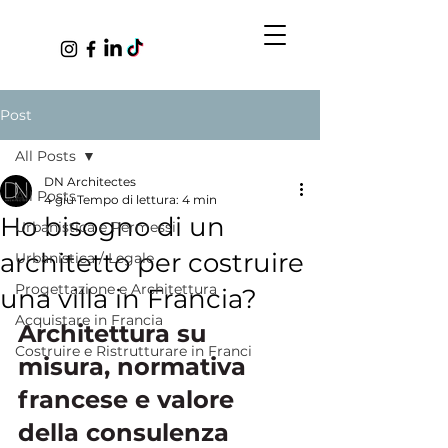
Post
All Posts
DN Architectes
All Posts
4 giu
Tempo di lettura: 4 min
Ho bisogno di un
Urbanistica e Permessi
architetto per costruire
Urbanistica / Legale
Progettazione e Architettura
una villa in Francia?
Acquistare in Francia
Architettura su 
Costruire e Ristrutturare in Franci
misura, normativa 
francese e valore 
della consulenza 