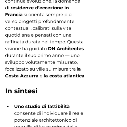
continua evoluzione, la domanda 
di 
residenze d’eccezione in 
Francia
 si orienta sempre più 
verso progetti profondamente 
contestuali, calibrati sulla vita 
quotidiana e pensati con una 
raffinata durata nel tempo. Questa 
visione ha guidato 
DN Architectes
durante il suo primo anno — uno 
sviluppo volutamente misurato, 
focalizzato su ville su misura tra l
a 
Costa Azzurra
 e 
la costa atlantica
.
In sintesi
Uno studio di fattibilità
consente di individuare il reale 
potenziale architettonico di 
una villa di lusso prima delle 