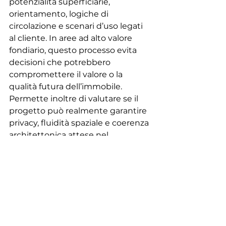
potenzialità superficiarie, 
orientamento, logiche di 
circolazione e scenari d’uso legati 
al cliente. In aree ad alto valore 
fondiario, questo processo evita 
decisioni che potrebbero 
compromettere il valore o la 
qualità futura dell’immobile. 
Permette inoltre di valutare se il 
progetto può realmente garantire 
privacy, fluidità spaziale e coerenza 
architettonica attese nel 
segmento lusso.
Per gli studi specializzati in 
ville su 
misura
, questo lavoro preliminare 
riflette una filosofia più ampia 
dell’architettura: basata su misura, 
anticipazione e visione a lungo 