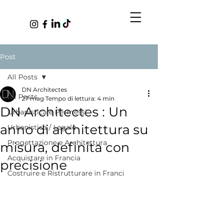
Post
All Posts
DN Architectes
All Posts
27 mag
Tempo di lettura: 4 min
DN Architectes : Un
Urbanistica e Permessi
anno di architettura su
Urbanistica / Legale
Progettazione e Architettura
misura, definita con
Acquistare in Francia
precisione
Costruire e Ristrutturare in Franci