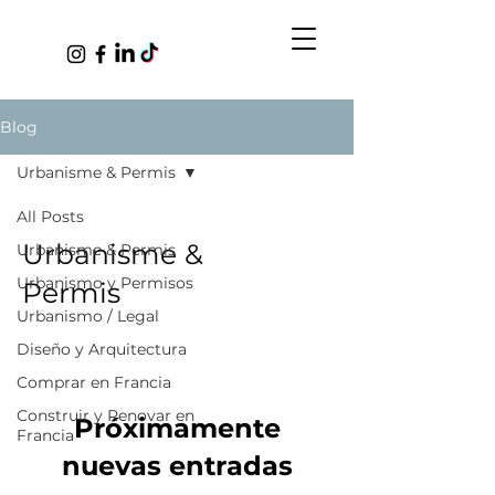
Blog
Urbanisme & Permis
All Posts
Urbanisme &
Urbanisme & Permis
Urbanismo y Permisos
Permis
Urbanismo / Legal
Diseño y Arquitectura
Comprar en Francia
Construir y Renovar en
Próximamente
Francia
nuevas entradas